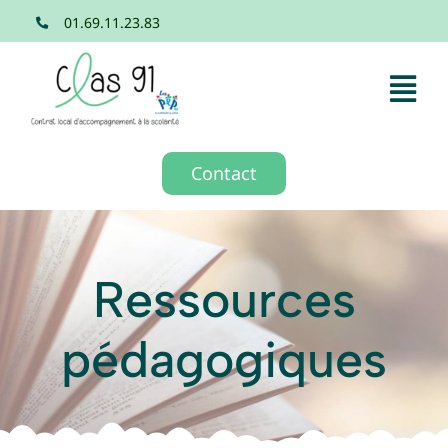
Passer
01.69.11.23.83
au
contenu
Tog
Nav
Accueil
Contact
Dispositif
Ressources
Ressources
pédagogiques
Formation
Actualités