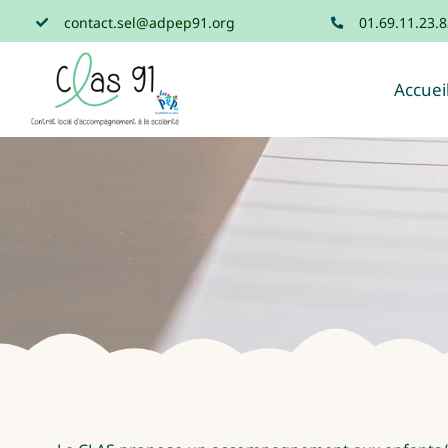
Passer
contact.sel@adpep91.org
01.69.11.23.8
au
contenu
Accuei